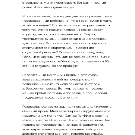
отдельности. Мы их перемешаем. Вот вам и модный
ролик. И реклама студии танцев.
Или ещё вариант, смонтируем две очень разные сцены:
новорождённый ребёнок - он тянет свои ручки к маме,
но что мы видим? Старая морщинистая рука тянется к
чему-то? Это же пожилой человек. Ребёнок берет
игрушку, мы видим его первые шаги. Старик,
трясущимися руками кидает сахар в чай, с палочкой
идёт в аптеку. Вот вам и сопоставление рождения и
смерти, детства и старости, чем не сюжет для
социальной рекламы? Осталось слоган придумать,
например: «Жизнь - это миг, не забывай о главном!» и
потом мы видим как ребёнок сидит со стареньким 90-
летним дедушкой, он его правнук!
Параллельный монтаж мы видим в детективах -
жертва задыхается, к ней на помощь спешит
полицейский, но как тяжело её найти на старом
заброшенном заводе. Вот жертва уже на пределе,
маньяк бродит по темным подвалам, а полицейский
продирается через... ну вы поняли.
Режиссёры все время ищут как показать, как изменить
обычный приём. Многие экспериментируют именно с
параллельным монтажом. Сам же Гриффит в картине
«Нетерпимость» объединяет 4 исторические эпохи. Так
появляется перекрестный монтаж. В современном
кино параллельно соединяют сегодняшний день и
действие столетней давности, переплетая судьбы,