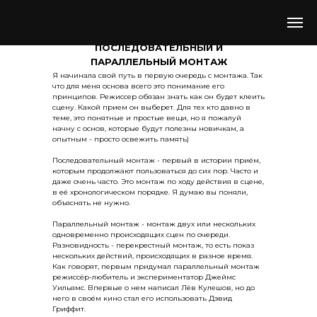
ПОСЛЕДОВАТЕЛЬНЫЙ И
ПАРАЛЛЕЛЬНЫЙ МОНТАЖ
Я начинала свой путь в первую очередь с монтажа. Так
что для меня основа всего это понимание его
принципов. Режиссер обязан знать как он будет клеить
сцену. Какой прием он выберет. Для тех кто давно в
теме, это понятные и простые вещи, но я пожалуй
начну с основ, которые будут полезны новичкам, а
опытным - просто освежить память)
Последовательный монтаж - первый в истории приём,
которым продолжают пользоваться до сих пор. Часто и
даже очень часто. Это монтаж по ходу действия в сцене,
в её хронологическом порядке. Я думаю вы поняли,
объяснять не нужно.
Параллельный монтаж - монтаж двух или нескольких
одновременно происходящих сцен по очереди.
Разновидность - перекрестный монтаж, то есть показ
нескольких действий, происходящих в разное время.
Как говорят, первым придумал параллельный монтаж
режиссёр-любитель и экспериментатор Джеймс
Уильямс. Впервые о нем написал Лёв Кулешов, но до
него в своём кино стал его использовать Дэвид
Гриффит.