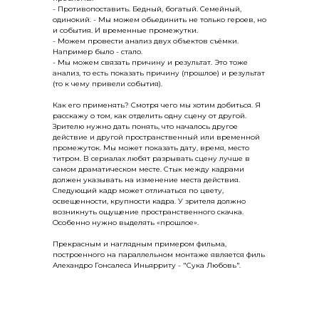
- Противопоставить. Бедный, богатый. Семейный,
одинокий. - Мы можем обьединить не только героев, но
и события. И временные промежутки.
- Можем провести анализ двух объектов съёмки.
Например было - стало.
- Мы можем связать причину и результат. Это тоже
анализ, то есть показать причину (прошлое) и результат
(то к чему привели события).
Как его применять? Смотря чего мы хотим добиться. Я
расскажу о том, как отделить одну сцену от другой.
Зрителю нужно дать понять, что началось другое
действие и другой пространственный или временной
промежуток. Мы может показать дату, время, место
титром. В сериалах любят разрывать сцену лучше в
самом драматическом месте. Стык между кадрами
должен указывать на изменение места действия.
Следующий кадр может отличаться по цвету,
освещенности, крупности кадра. У зрителя должно
возникнуть ощущение пространственного скачка.
Особенно нужно выделять «прошлое».
Прекрасным и наглядным примером фильма,
построенного на параллельном монтаже является филь
Алехандро Гонсалеса Иньярриту - "Сука Любовь".