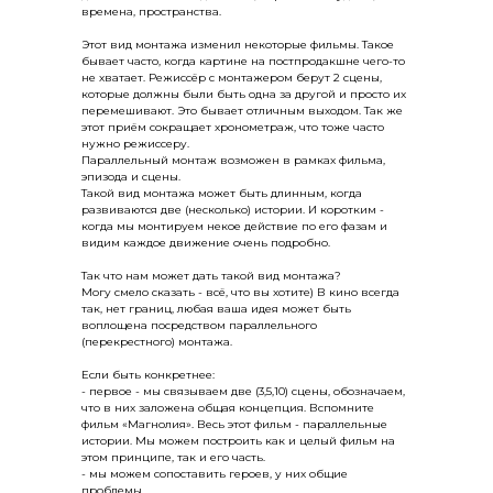
времена, пространства.
Этот вид монтажа изменил некоторые фильмы. Такое
бывает часто, когда картине на постпродакшне чего-то
не хватает. Режиссёр с монтажером берут 2 сцены,
которые должны были быть одна за другой и просто их
перемешивают. Это бывает отличным выходом. Так же
этот приём сокращает хронометраж, что тоже часто
нужно режиссеру.
Параллельный монтаж возможен в рамках фильма,
эпизода и сцены.
Такой вид монтажа может быть длинным, когда
развиваются две (несколько) истории. И коротким -
когда мы монтируем некое действие по его фазам и
видим каждое движение очень подробно.
Так что нам может дать такой вид монтажа?
Могу смело сказать - всё, что вы хотите) В кино всегда
так, нет границ, любая ваша идея может быть
воплощена посредством параллельного
(перекрестного) монтажа.
Если быть конкретнее:
- первое - мы связываем две (3,5,10) сцены, обозначаем,
что в них заложена общая концепция. Вспомните
фильм «Магнолия». Весь этот фильм - параллельные
истории. Мы можем построить как и целый фильм на
этом принципе, так и его часть.
- мы можем сопоставить героев, у них общие
проблемы.