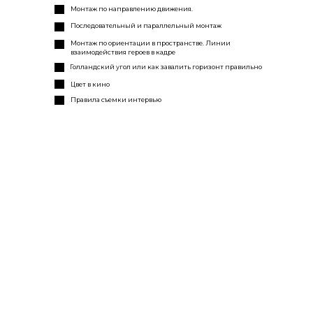
Монтаж по направлению движения.
Последовательный и параллельный монтаж
Монтаж по ориентации в пространстве. Линии
взаимодействия героев в кадре
Голландский угол или как завалить горизонт правильно
Цвет в кино
Правила съемки интервью
РАДЫ
ЗНАКОМСТВУ